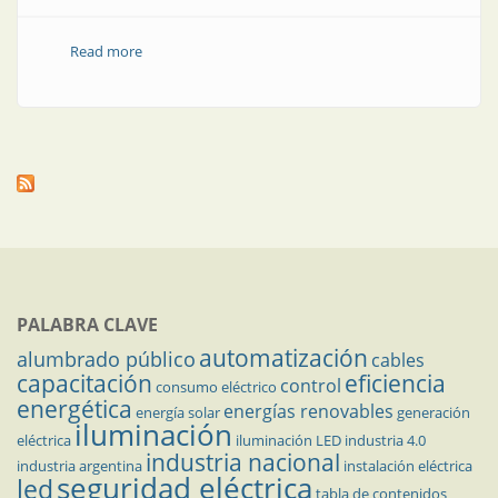
Read more
about Canalizaciones eléctricas sin rosca
PALABRA CLAVE
automatización
alumbrado público
cables
capacitación
eficiencia
control
consumo eléctrico
energética
energías renovables
energía solar
generación
iluminación
eléctrica
iluminación LED
industria 4.0
industria nacional
industria argentina
instalación eléctrica
seguridad eléctrica
led
tabla de contenidos