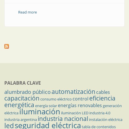
Read more
about Limpieza y desinfección de equipos eléctricos
PALABRA CLAVE
automatización
alumbrado público
cables
capacitación
eficiencia
control
consumo eléctrico
energética
energías renovables
energía solar
generación
iluminación
eléctrica
iluminación LED
industria 4.0
industria nacional
industria argentina
instalación eléctrica
seguridad eléctrica
led
tabla de contenidos