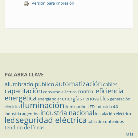
Versión para impresión
PALABRA CLAVE
automatización
alumbrado público
cables
capacitación
eficiencia
control
consumo eléctrico
energética
energías renovables
energía solar
generación
iluminación
eléctrica
iluminación LED
industria 4.0
industria nacional
industria argentina
instalación eléctrica
seguridad eléctrica
led
tabla de contenidos
tendido de líneas
Más