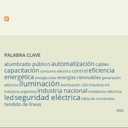
PALABRA CLAVE
automatización
alumbrado público
cables
capacitación
eficiencia
control
consumo eléctrico
energética
energías renovables
energía solar
generación
iluminación
eléctrica
iluminación LED
industria 4.0
industria nacional
industria argentina
instalación eléctrica
seguridad eléctrica
led
tabla de contenidos
tendido de líneas
Más