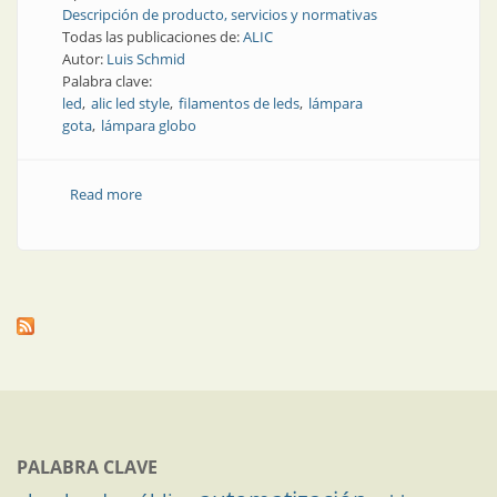
Descripción de producto, servicios y normativas
Todas las publicaciones de:
ALIC
Autor:
Luis Schmid
Palabra clave:
led
alic led style
filamentos de leds
lámpara
gota
lámpara globo
Read more
about Producto | Luz con estilo (parte 2)
PALABRA CLAVE