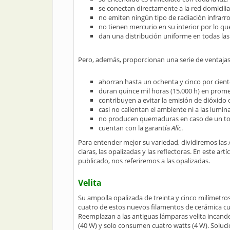
se conectan directamente a la red domiciliar
no emiten ningún tipo de radiación infrarroj
no tienen mercurio en su interior por lo que
dan una distribución uniforme en todas las
Pero, además, proporcionan una serie de ventajas
ahorran hasta un ochenta y cinco por ciento 
duran quince mil horas (15.000 h) en prome
contribuyen a evitar la emisión de dióxido
casi no calientan el ambiente ni a las lumina
no producen quemaduras en caso de un to
cuentan con la garantía
Alic
.
Para entender mejor su variedad, dividiremos las Al
claras, las opalizadas y las reflectoras. En este art
publicado, nos referiremos a las opalizadas.
Velita
Su ampolla opalizada de treinta y cinco milímetr
cuatro de estos nuevos filamentos de cerámica cub
Reemplazan a las antiguas lámparas velita incand
(40 W) y solo consumen cuatro watts (4 W). Soluc