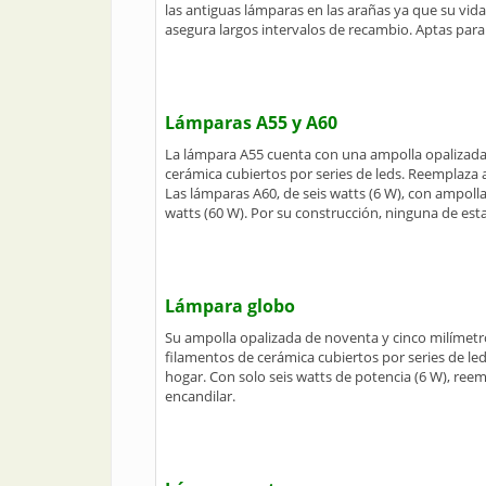
las antiguas lámparas en las arañas ya que su vida 
asegura largos intervalos de recambio. Aptas para 
Lámparas A55 y A60
La lámpara A55 cuenta con una ampolla opalizada
cerámica cubiertos por series de leds. Reemplaza 
Las lámparas A60, de seis watts (6 W), con ampol
watts (60 W). Por su construcción, ninguna de est
Lámpara globo
Su ampolla opalizada de noventa y cinco milímetro
filamentos de cerámica cubiertos por series de led
hogar. Con solo seis watts de potencia (6 W), reem
encandilar.