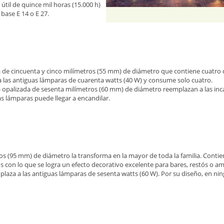
útil de quince mil horas (15.000 h)
base E 14 o E 27.
 de cincuenta y cinco milímetros (55 mm) de diámetro que contiene cuatro 
a las antiguas lámparas de cuarenta watts (40 W) y consume solo cuatro.
la opalizada de sesenta milímetros (60 mm) de diámetro reemplazan a las in
as lámparas puede llegar a encandilar.
s (95 mm) de diámetro la transforma en la mayor de toda la familia. Contie
s con lo que se logra un efecto decorativo excelente para bares, restós o am
plaza a las antiguas lámparas de sesenta watts (60 W). Por su diseño, en ni