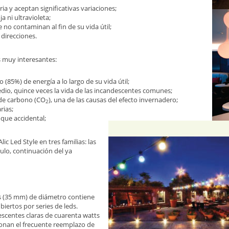
ia y aceptan significativas variaciones;
a ni ultravioleta;
 no contaminan al fin de su vida útil;
 direcciones.
 muy interesantes:
(85%) de energía a lo largo de su vida útil;
dio, quince veces la vida de las incandescentes comunes;
 de carbono (CO
), una de las causas del efecto invernadero;
2
rias;
que accidental;
ic Led Style en tres familias: las
ículo, continuación del ya
os (35 mm) de diámetro contiene
iertos por series de leds.
escentes claras de cuarenta watts
ionan el frecuente reemplazo de