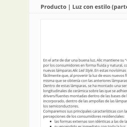
Producto | Luz con estilo (part
En el arte de dar una buena luz, Alic mantiene su
por los consumidores en forma fluida y natural, c
nuevas lámparas
Alic Led Style
. En estas novísimas 
fácilmente que, al provenir la luz de esos nuevos f
misma que se obtenía con las anteriores lámpara
Dentro de estas lámparas, se ha montado una seri
longitudinales de cerámica sobre las que se adhi
drivers/fuentes montadas dentro de las bases de l
incorporado, dentro de las ampollas de las lámpar
los semiconductores.
Comparemos sus principales características con l
percepciones de los consumidores residenciales:
las formas externas son idénticas a las de l
su encendido es inmediato con toda la luz;