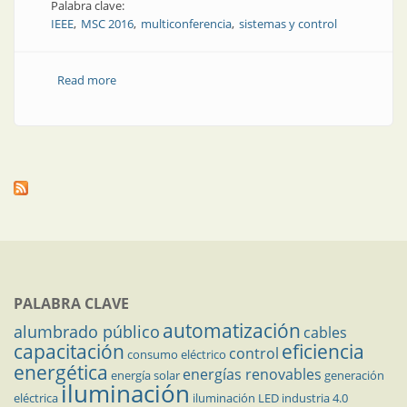
Palabra clave:
IEEE
MSC 2016
multiconferencia
sistemas y control
Read more
about IEEE | Multiconferencia de IEEE en Buenos
Aires
PALABRA CLAVE
automatización
alumbrado público
cables
capacitación
eficiencia
control
consumo eléctrico
energética
energías renovables
energía solar
generación
iluminación
eléctrica
iluminación LED
industria 4.0