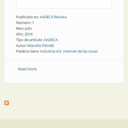
Publicado en:
AADECA Revista
Número:
1
Mes:
Julio
Año:
2016
Tipo de artículo:
AADECA
Autor:
Marcelo Petrelli
Palabra clave:
industria 4.0
internet de las cosas
Read more
about Presente y futuro | Internet de las cosas cada
vez más cerca del piso de planta