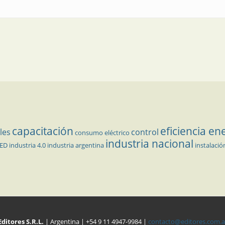
capacitación
eficiencia en
les
control
consumo eléctrico
industria nacional
LED
industria 4.0
industria argentina
instalació
Editores S.R.L.
| Argentina | +54 9 11 4947-9984 |
contacto@editores.com.a