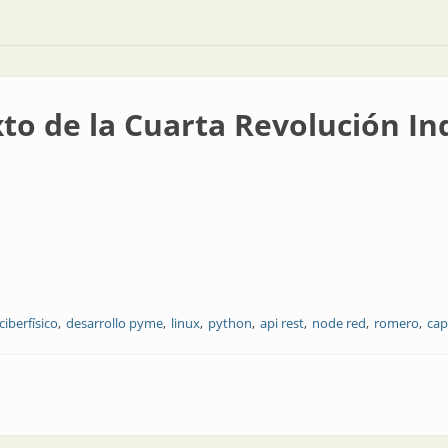
to de la Cuarta Revolución In
ciberfísico
desarrollo pyme
linux
python
api rest
node red
romero
cap
ta Revolución Industrial