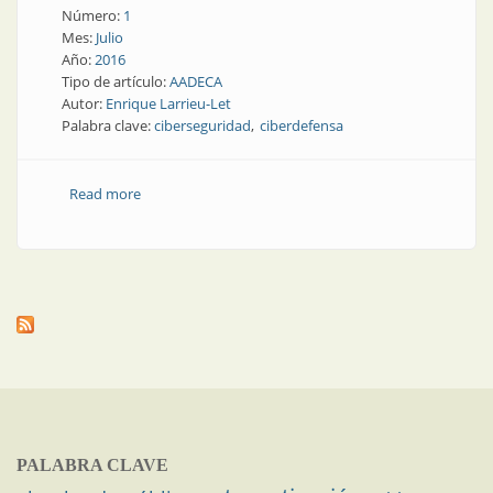
Número:
1
Mes:
Julio
Año:
2016
Tipo de artículo:
AADECA
Autor:
Enrique Larrieu-Let
Palabra clave:
ciberseguridad
ciberdefensa
Read more
about Presente y futuro | Ciberseguridad ¿Estamos
preparados?
PALABRA CLAVE