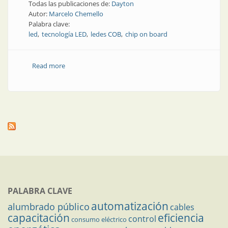
Todas las publicaciones de:
Dayton
Autor:
Marcelo Chemello
Palabra clave:
led
tecnología LED
ledes COB
chip on board
Read more
about Producto | Nuevo portafolio de calidad con
tecnología led
PALABRA CLAVE
automatización
alumbrado público
cables
capacitación
eficiencia
control
consumo eléctrico