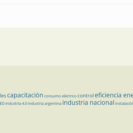
alidad con tecnología led
capacitación
eficiencia en
les
control
consumo eléctrico
industria nacional
LED
industria 4.0
industria argentina
instalació