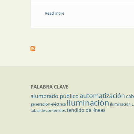
Read more
about Producto | Nuevo portafolio de c
PALABRA CLAVE
automatización
alumbrado público
cab
iluminación
generación eléctrica
iluminación 
tendido de líneas
tabla de contenidos