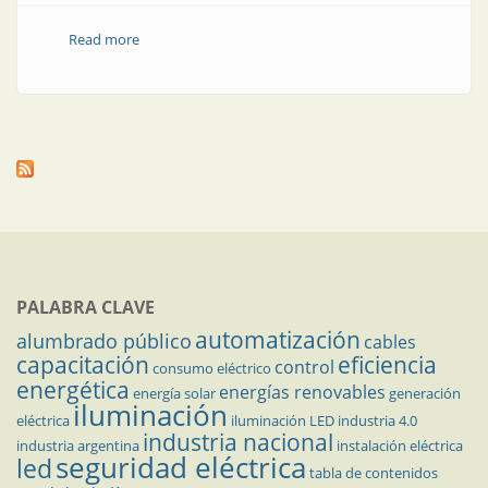
Read more
about 14 diferenciales del emprendedor y la
emprendedora
PALABRA CLAVE
automatización
alumbrado público
cables
capacitación
eficiencia
control
consumo eléctrico
energética
energías renovables
energía solar
generación
iluminación
eléctrica
iluminación LED
industria 4.0
industria nacional
industria argentina
instalación eléctrica
seguridad eléctrica
led
tabla de contenidos