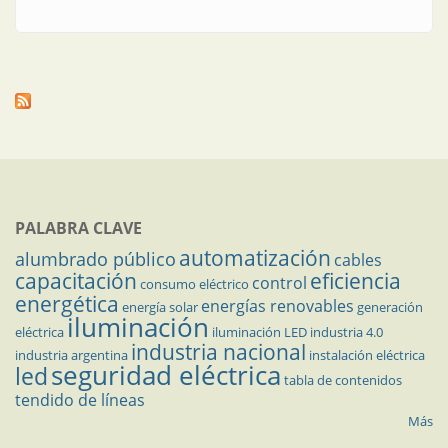
emprendedora
PALABRA CLAVE
automatización
alumbrado público
cables
capacitación
eficiencia
control
consumo eléctrico
energética
energías renovables
energía solar
generación
iluminación
eléctrica
iluminación LED
industria 4.0
industria nacional
industria argentina
instalación eléctrica
seguridad eléctrica
led
tabla de contenidos
tendido de líneas
Más