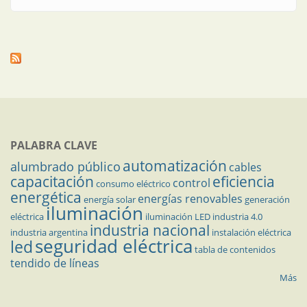
PALABRA CLAVE
automatización
alumbrado público
cables
capacitación
eficiencia
control
consumo eléctrico
energética
energías renovables
energía solar
generación
iluminación
eléctrica
iluminación LED
industria 4.0
industria nacional
industria argentina
instalación eléctrica
seguridad eléctrica
led
tabla de contenidos
tendido de líneas
Más