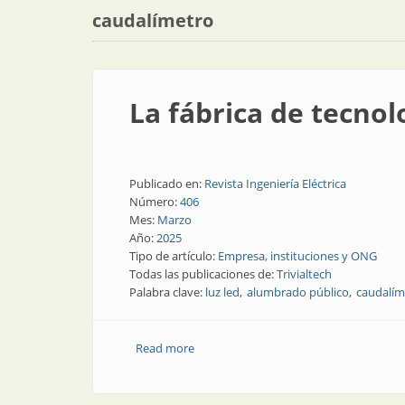
caudalímetro
La fábrica de tecnol
Publicado en:
Revista Ingeniería Eléctrica
Número:
406
Mes:
Marzo
Año:
2025
Tipo de artículo:
Empresa, instituciones y ONG
Todas las publicaciones de:
Trivialtech
Palabra clave:
luz led
alumbrado público
caudalím
Read more
about La fábrica de tecnología para la c