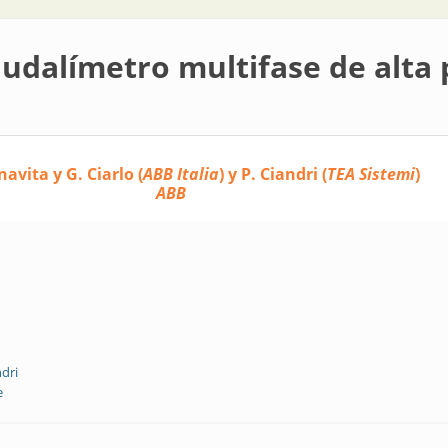
audalímetro multifase de alta 
avita y G. Ciarlo (
ABB Italia
) y P. Ciandri (
TEA Sistemi
)
ABB
dri
e