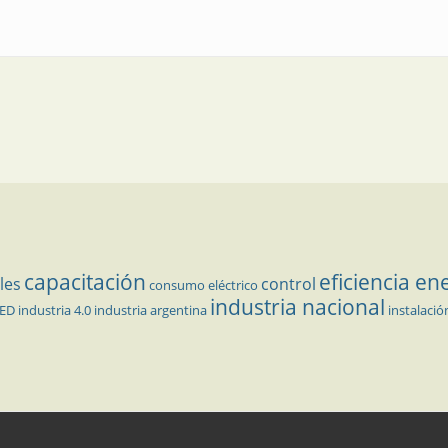
ultifase de alta precisión
capacitación
eficiencia en
les
control
consumo eléctrico
industria nacional
LED
industria 4.0
industria argentina
instalació