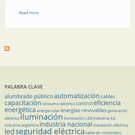
Read more
about Innovación tecnológica para el progreso
sostenible
PALABRA CLAVE
automatización
alumbrado público
cables
capacitación
eficiencia
control
consumo eléctrico
energética
energías renovables
energía solar
generación
iluminación
eléctrica
iluminación LED
industria 4.0
industria nacional
industria argentina
instalación eléctrica
seguridad eléctrica
led
tabla de contenidos