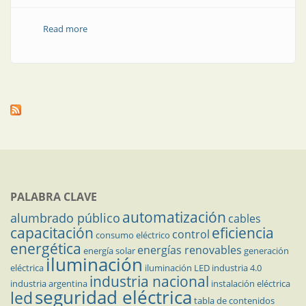
Read more
about Innovación tecnológica para el progreso
sostenible
PALABRA CLAVE
automatización
alumbrado público
cables
capacitación
eficiencia
control
consumo eléctrico
energética
energías renovables
energía solar
generación
iluminación
eléctrica
iluminación LED
industria 4.0
industria nacional
industria argentina
instalación eléctrica
seguridad eléctrica
led
tabla de contenidos