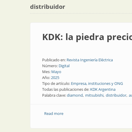
distribuidor
KDK: la piedra preci
Publicado en:
Revista Ingeniería Eléctrica
Número:
Digital
Mes:
Mayo
Año:
2025
Tipo de artículo:
Empresa, instituciones y ONG
Todas las publicaciones de:
KDK Argentina
Palabra clave:
diamond
mitsubishi
distribuidor
a
Read more
about KDK: la piedra preciosa de Mitsub