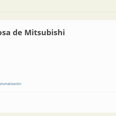
osa de Mitsubishi
utomatización
ishi