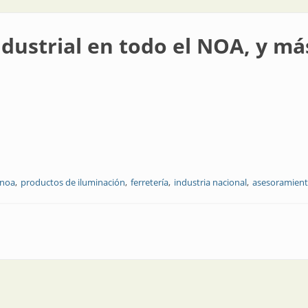
ndustrial en todo el NOA, y má
 noa
productos de iluminación
ferretería
industria nacional
asesoramient
todo el NOA, y más allá también