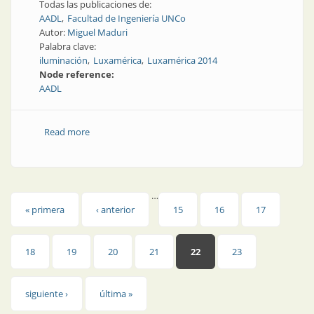
Todas las publicaciones de:
AADL
Facultad de Ingeniería UNCo
Autor:
Miguel Maduri
Palabra clave:
iluminación
Luxamérica
Luxamérica 2014
Node reference:
AADL
Read more
about Congresos y exposiciones | Argentina estuvo
presente en Luxamérica 2014
…
Páginas
« primera
‹ anterior
15
16
17
18
19
20
21
22
23
siguiente ›
última »