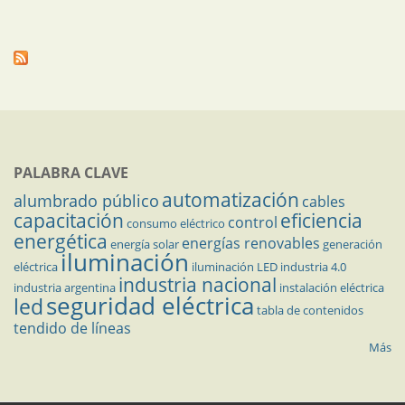
PALABRA CLAVE
automatización
alumbrado público
cables
capacitación
eficiencia
control
consumo eléctrico
energética
energías renovables
energía solar
generación
iluminación
eléctrica
iluminación LED
industria 4.0
industria nacional
industria argentina
instalación eléctrica
seguridad eléctrica
led
tabla de contenidos
tendido de líneas
Más