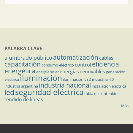
PALABRA CLAVE
automatización
alumbrado público
cables
capacitación
eficiencia
control
consumo eléctrico
energética
energías renovables
energía solar
generación
iluminación
eléctrica
iluminación LED
industria 4.0
industria nacional
industria argentina
instalación eléctrica
seguridad eléctrica
led
tabla de contenidos
tendido de líneas
Más