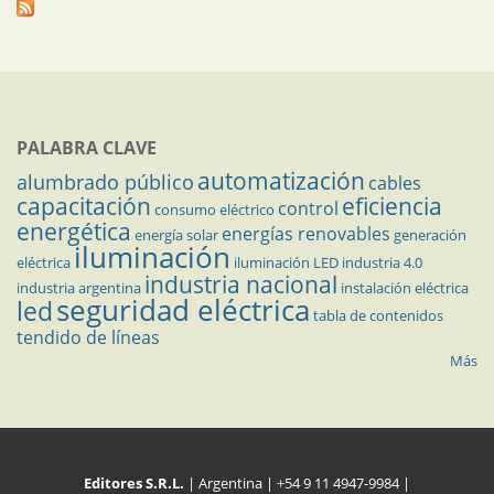
PALABRA CLAVE
automatización
alumbrado público
cables
capacitación
eficiencia
control
consumo eléctrico
energética
energías renovables
energía solar
generación
iluminación
eléctrica
iluminación LED
industria 4.0
industria nacional
industria argentina
instalación eléctrica
seguridad eléctrica
led
tabla de contenidos
tendido de líneas
Más
Editores S.R.L.
| Argentina | +54 9 11 4947-9984 |