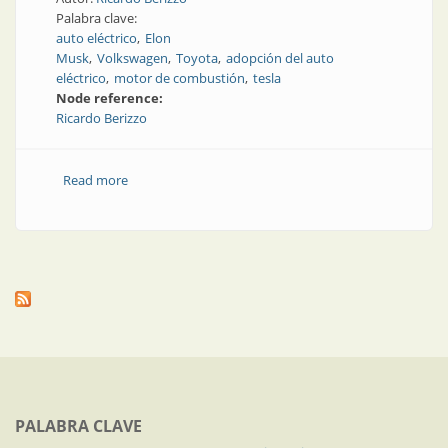
Palabra clave:
auto eléctrico
Elon
Musk
Volkswagen
Toyota
adopción del auto
eléctrico
motor de combustión
tesla
Node reference:
Ricardo Berizzo
Read more
about ¿No a la movilidad eléctrica?, ¿no al auto
eléctrico a batería?
PALABRA CLAVE