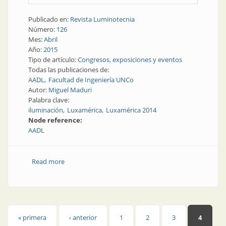
Publicado en:
Revista Luminotecnia
Número:
126
Mes:
Abril
Año:
2015
Tipo de artículo:
Congresos, exposiciones y eventos
Todas las publicaciones de:
AADL
Facultad de Ingeniería UNCo
Autor:
Miguel Maduri
Palabra clave:
iluminación
Luxamérica
Luxamérica 2014
Node reference:
AADL
Read more
about Congresos y exposiciones | Argentina estuvo
presente en Luxamérica 2014
Páginas
« primera
‹ anterior
1
2
3
4