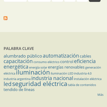
PALABRA CLAVE
automatización
alumbrado público
cables
capacitación
eficiencia
control
consumo eléctrico
energética
energías renovables
energía solar
generación
iluminación
eléctrica
iluminación LED
industria 4.0
industria nacional
industria argentina
instalación eléctrica
seguridad eléctrica
led
tabla de contenidos
tendido de líneas
Más