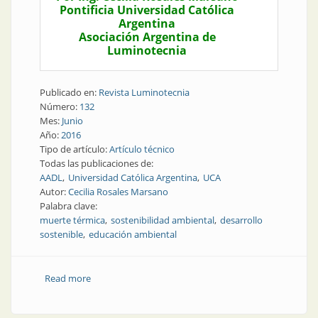
Pontificia Universidad Católica
Argentina
Asociación Argentina de
Luminotecnia
Publicado en:
Revista Luminotecnia
Número:
132
Mes:
Junio
Año:
2016
Tipo de artículo:
Artículo técnico
Todas las publicaciones de:
AADL
Universidad Católica Argentina
UCA
Autor:
Cecilia Rosales Marsano
Palabra clave:
muerte térmica
sostenibilidad ambiental
desarrollo
sostenible
educación ambiental
Read more
about Nota técnica | No aceleremos la muerte
térmica del Universo