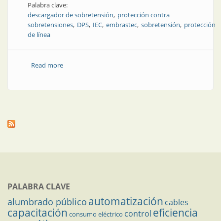
Palabra clave:
descargador de sobretensión
protección contra
sobretensiones
DPS
IEC
embrastec
sobretensión
protección
de línea
Read more
about Gestión de calidad aplicada a DPS: cómo
garantizar su desempeño real en campo
PALABRA CLAVE
automatización
alumbrado público
cables
capacitación
eficiencia
control
consumo eléctrico