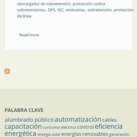
descargador de sobretensión
protección contra
sobretensiones
DPS
IEC
embrastec
sobretensión
protección
de línea
Read more
about Gestión de calidad aplicada a DPS: cómo
garantizar su desempeño real en campo
PALABRA CLAVE
automatización
alumbrado público
cables
capacitación
eficiencia
control
consumo eléctrico
energética
energías renovables
energía solar
generación