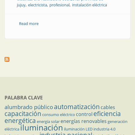
jujuy
electricista
profesional
instalación eléctrica
Read more
about El electricista matriculado y el profesional de
Higiene y Seguridad
PALABRA CLAVE
automatización
alumbrado público
cables
capacitación
eficiencia
control
consumo eléctrico
energética
energías renovables
energía solar
generación
iluminación
eléctrica
iluminación LED
industria 4.0