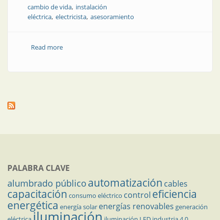
cambio de vida
instalación
eléctrica
electricista
asesoramiento
Read more
about El electricista que priorizó a su familia
PALABRA CLAVE
automatización
alumbrado público
cables
capacitación
eficiencia
control
consumo eléctrico
energética
energías renovables
energía solar
generación
iluminación
eléctrica
iluminación LED
industria 4.0