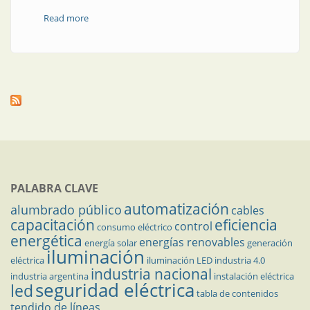
Read more
about Motores por la bioseguridad
PALABRA CLAVE
automatización
alumbrado público
cables
capacitación
eficiencia
control
consumo eléctrico
energética
energías renovables
energía solar
generación
iluminación
eléctrica
iluminación LED
industria 4.0
industria nacional
industria argentina
instalación eléctrica
seguridad eléctrica
led
tabla de contenidos
tendido de líneas