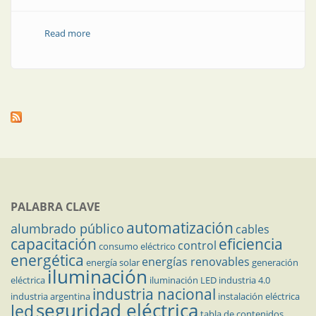
Read more
about Calendario de capacitación para la industria
PALABRA CLAVE
automatización
alumbrado público
cables
capacitación
eficiencia
control
consumo eléctrico
energética
energías renovables
energía solar
generación
iluminación
eléctrica
iluminación LED
industria 4.0
industria nacional
industria argentina
instalación eléctrica
seguridad eléctrica
led
tabla de contenidos