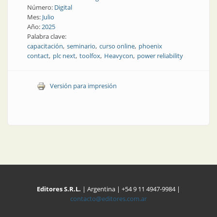
Número:
Digital
Mes:
Julio
Año:
2025
Palabra clave:
capacitación
seminario
curso online
phoenix
contact
plc next
toolfox
Heavycon
power reliability
Versión para impresión
Editores S.R.L.
| Argentina | +54 9 11 4947-9984 |
contacto@editores.com.ar