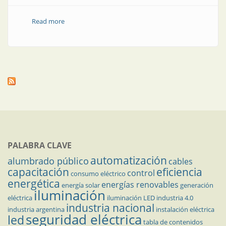
Read more
about Gama completa de seccionadores especiales
PALABRA CLAVE
automatización
alumbrado público
cables
capacitación
eficiencia
control
consumo eléctrico
energética
energías renovables
energía solar
generación
iluminación
eléctrica
iluminación LED
industria 4.0
industria nacional
industria argentina
instalación eléctrica
seguridad eléctrica
led
tabla de contenidos