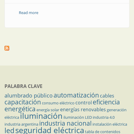
Read more
about Gama completa de seccionadores especiales
PALABRA CLAVE
automatización
alumbrado público
cables
capacitación
eficiencia
control
consumo eléctrico
energética
energías renovables
energía solar
generación
iluminación
eléctrica
iluminación LED
industria 4.0
industria nacional
industria argentina
instalación eléctrica
seguridad eléctrica
led
tabla de contenidos