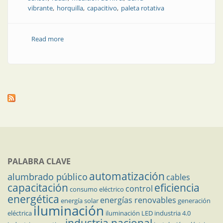
vibrante
horquilla
capacitivo
paleta rotativa
Read more
about Medición de nivel: cuáles son los errores más
comunes y cómo evitarlos
PALABRA CLAVE
automatización
alumbrado público
cables
capacitación
eficiencia
control
consumo eléctrico
energética
energías renovables
energía solar
generación
iluminación
eléctrica
iluminación LED
industria 4.0