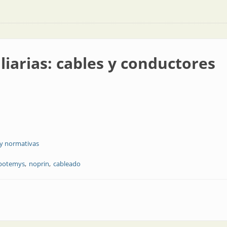
liarias: cables y conductores
 y normativas
potemys
noprin
cableado
es y conductores