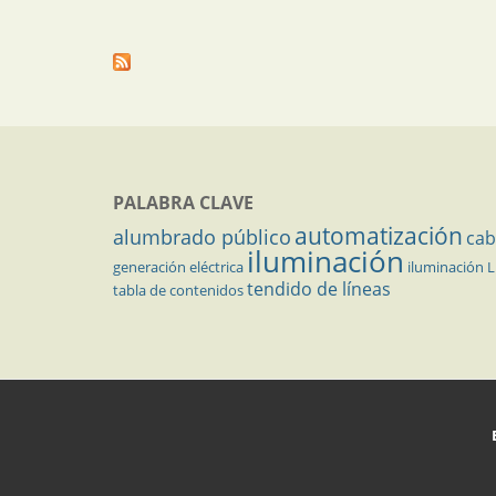
PALABRA CLAVE
automatización
alumbrado público
cab
iluminación
generación eléctrica
iluminación 
tendido de líneas
tabla de contenidos