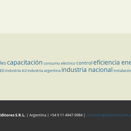
capacitación
eficiencia en
les
control
consumo eléctrico
industria nacional
LED
industria 4.0
industria argentina
instalació
Editores S.R.L.
| Argentina | +54 9 11 4947-9984 |
contacto@editores.com.a