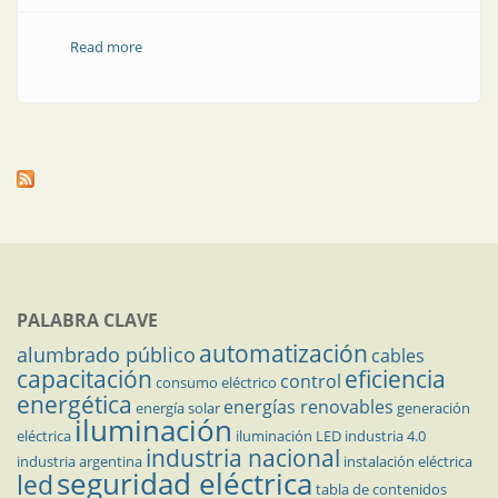
Read more
about Instalaciones domiciliarias: cables y
conductores
PALABRA CLAVE
automatización
alumbrado público
cables
capacitación
eficiencia
control
consumo eléctrico
energética
energías renovables
energía solar
generación
iluminación
eléctrica
iluminación LED
industria 4.0
industria nacional
industria argentina
instalación eléctrica
seguridad eléctrica
led
tabla de contenidos