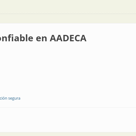
onfiable en AADECA
ción segura
AADECA