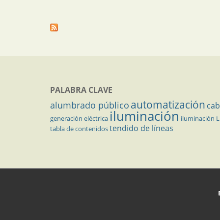
PALABRA CLAVE
automatización
alumbrado público
cab
iluminación
generación eléctrica
iluminación 
tendido de líneas
tabla de contenidos