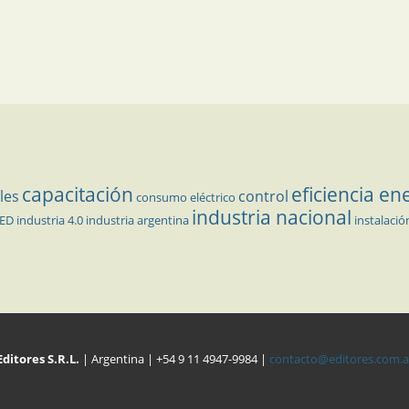
capacitación
eficiencia en
les
control
consumo eléctrico
industria nacional
LED
industria 4.0
industria argentina
instalació
Editores S.R.L.
| Argentina | +54 9 11 4947-9984 |
contacto@editores.com.a