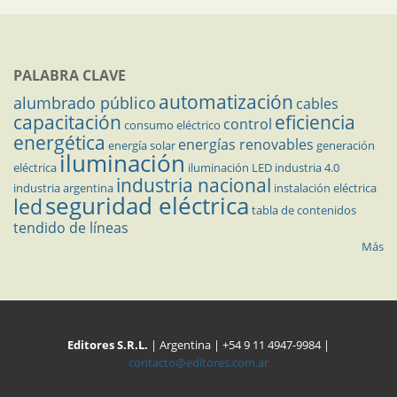
PALABRA CLAVE
automatización
alumbrado público
cables
capacitación
eficiencia
control
consumo eléctrico
energética
energías renovables
energía solar
generación
iluminación
eléctrica
iluminación LED
industria 4.0
industria nacional
industria argentina
instalación eléctrica
seguridad eléctrica
led
tabla de contenidos
tendido de líneas
Más
Editores S.R.L.
| Argentina | +54 9 11 4947-9984 |
contacto@editores.com.ar