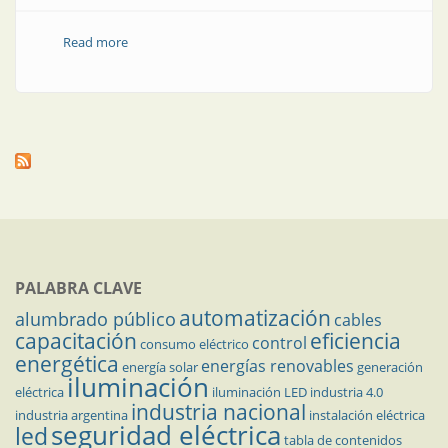
Read more
about Demanda eléctrica: qué pasó en septiembre
PALABRA CLAVE
automatización
alumbrado público
cables
capacitación
eficiencia
control
consumo eléctrico
energética
energías renovables
energía solar
generación
iluminación
eléctrica
iluminación LED
industria 4.0
industria nacional
industria argentina
instalación eléctrica
seguridad eléctrica
led
tabla de contenidos