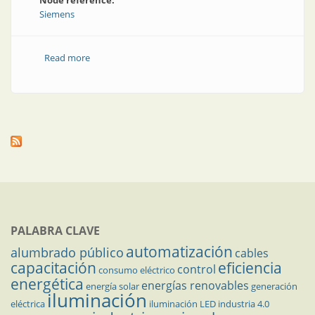
Node reference:
Siemens
Read more
about Nuevas prestaciones en el sistema de
diagnóstico
PALABRA CLAVE
automatización
alumbrado público
cables
capacitación
eficiencia
control
consumo eléctrico
energética
energías renovables
energía solar
generación
iluminación
eléctrica
iluminación LED
industria 4.0