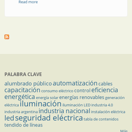
Read more
about AADECA Revista 18 | Editorial
PALABRA CLAVE
automatización
alumbrado público
cables
capacitación
eficiencia
control
consumo eléctrico
energética
energías renovables
energía solar
generación
iluminación
eléctrica
iluminación LED
industria 4.0
industria nacional
industria argentina
instalación eléctrica
seguridad eléctrica
led
tabla de contenidos
tendido de líneas
Más