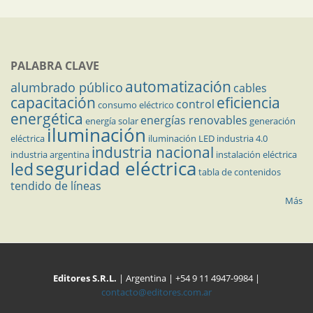
PALABRA CLAVE
automatización
alumbrado público
cables
capacitación
eficiencia
control
consumo eléctrico
energética
energías renovables
energía solar
generación
iluminación
eléctrica
iluminación LED
industria 4.0
industria nacional
industria argentina
instalación eléctrica
seguridad eléctrica
led
tabla de contenidos
tendido de líneas
Más
Editores S.R.L.
| Argentina | +54 9 11 4947-9984 |
contacto@editores.com.ar