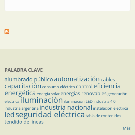
PALABRA CLAVE
automatización
alumbrado público
cables
capacitación
eficiencia
control
consumo eléctrico
energética
energías renovables
energía solar
generación
iluminación
eléctrica
iluminación LED
industria 4.0
industria nacional
industria argentina
instalación eléctrica
seguridad eléctrica
led
tabla de contenidos
tendido de líneas
Más