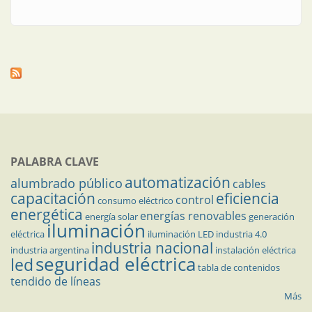
PALABRA CLAVE
automatización
alumbrado público
cables
capacitación
eficiencia
control
consumo eléctrico
energética
energías renovables
energía solar
generación
iluminación
eléctrica
iluminación LED
industria 4.0
industria nacional
industria argentina
instalación eléctrica
seguridad eléctrica
led
tabla de contenidos
tendido de líneas
Más