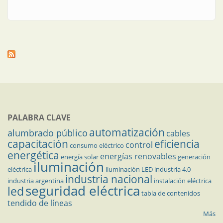
PALABRA CLAVE
automatización
alumbrado público
cables
capacitación
eficiencia
control
consumo eléctrico
energética
energías renovables
energía solar
generación
iluminación
eléctrica
iluminación LED
industria 4.0
industria nacional
industria argentina
instalación eléctrica
seguridad eléctrica
led
tabla de contenidos
tendido de líneas
Más