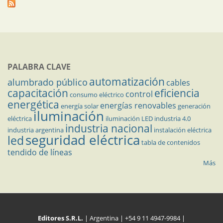
PALABRA CLAVE
automatización
alumbrado público
cables
capacitación
eficiencia
control
consumo eléctrico
energética
energías renovables
energía solar
generación
iluminación
eléctrica
iluminación LED
industria 4.0
industria nacional
industria argentina
instalación eléctrica
seguridad eléctrica
led
tabla de contenidos
tendido de líneas
Más
Editores S.R.L.
| Argentina | +54 9 11 4947-9984 |