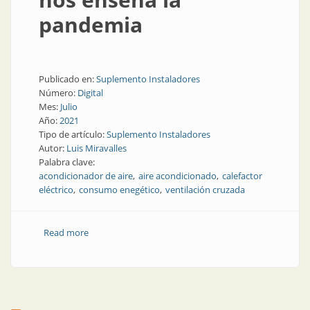
pandemia
Publicado en:
Suplemento Instaladores
Número:
Digital
Mes:
Julio
Año:
2021
Tipo de artículo:
Suplemento Instaladores
Autor:
Luis Miravalles
Palabra clave:
acondicionador de aire
aire acondicionado
calefactor
eléctrico
consumo enegético
ventilación cruzada
Read more
about Calefacción eléctrica: milagros y supersticiones
que nos enseña la pandemia