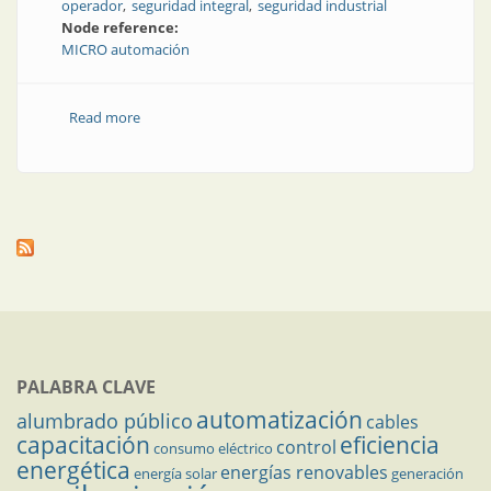
operador
seguridad integral
seguridad industrial
Node reference:
MICRO automación
Read more
about Sello de Buen Diseño para la unidad integral de
seguridad
PALABRA CLAVE
automatización
alumbrado público
cables
capacitación
eficiencia
control
consumo eléctrico
energética
energías renovables
energía solar
generación