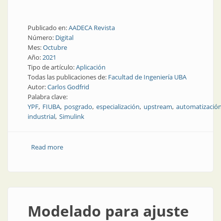
Publicado en:
AADECA Revista
Número:
Digital
Mes:
Octubre
Año:
2021
Tipo de artículo:
Aplicación
Todas las publicaciones de:
Facultad de Ingeniería UBA
Autor:
Carlos Godfrid
Palabra clave:
YPF
FIUBA
posgrado
especialización
upstream
automatizació
industrial
Simulink
Read more
about Software de identificación de modelos y diseño
de controladores
Modelado para ajuste