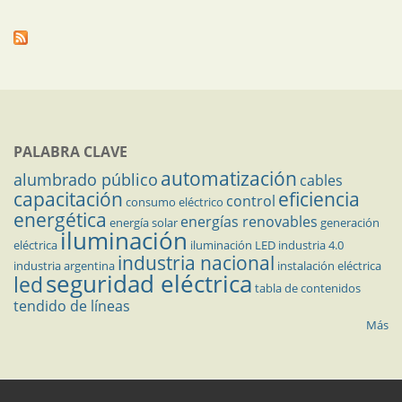
PALABRA CLAVE
automatización
alumbrado público
cables
capacitación
eficiencia
control
consumo eléctrico
energética
energías renovables
energía solar
generación
iluminación
eléctrica
iluminación LED
industria 4.0
industria nacional
industria argentina
instalación eléctrica
seguridad eléctrica
led
tabla de contenidos
tendido de líneas
Más