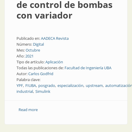
de control de bombas
con variador
Publicado en:
AADECA Revista
Número:
Digital
Mes:
Octubre
Año:
2021
Tipo de artículo:
Aplicación
Todas las publicaciones de:
Facultad de Ingeniería UBA
Autor:
Carlos Godfrid
Palabra clave:
YPF
FIUBA
posgrado
especialización
upstream
automatizació
industrial
Simulink
Read more
about Modelado para ajuste de control de bombas
con variador