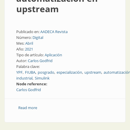
upstream
Publicado en:
AADECA Revista
Número:
Digital
Mes:
Abril
Año:
2021
Tipo de artículo:
Aplicación
Autor:
Carlos Godfrid
Palabra clave:
YPF
FIUBA
posgrado
especialización
upstream
automatizació
industrial
Simulink
Node reference:
Carlos Godfrid
Read more
about Algunas aplicaciones posibles de control y
automatización en upstream