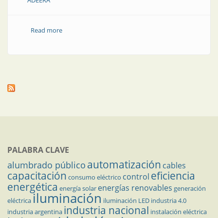
ADEERA
Read more
about Congelamiento tarifario: la postura de ADEERA
PALABRA CLAVE
automatización
alumbrado público
cables
capacitación
eficiencia
control
consumo eléctrico
energética
energías renovables
energía solar
generación
iluminación
eléctrica
iluminación LED
industria 4.0
industria nacional
industria argentina
instalación eléctrica