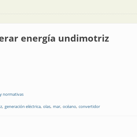
erar energía undimotriz
 y normativas
iz
generación eléctrica
olas
mar
océano
convertidor
 undimotriz