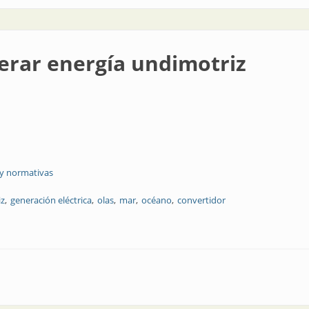
erar energía undimotriz
 y normativas
iz
generación eléctrica
olas
mar
océano
convertidor
 undimotriz