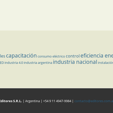
capacitación
eficiencia en
les
control
consumo eléctrico
industria nacional
LED
industria 4.0
industria argentina
instalació
Editores S.R.L.
| Argentina | +54 9 11 4947-9984 |
contacto@editores.com.a